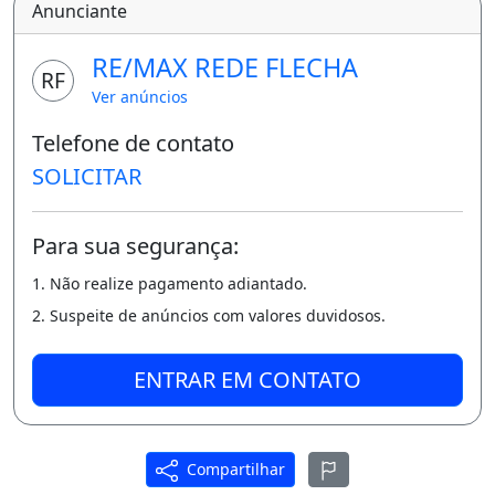
Anunciante
cidade!
RE/MAX REDE FLECHA
RF
Esse apto possui uma ampla sala com
Ver anúncios
sacada, cozinha com armários, lavanderia
Telefone de contato
com despensa, 03 dormitórios sendo 01
SOLICITAR
suíte, todos com ar condicionados e banheiro
social.
Para sua segurança:
Piscina adulto e infantil, salão de festas.
1. Não realize pagamento adiantado.
Com duas vagas de garagem cobertas e
2. Suspeite de anúncios com valores duvidosos.
guarita 24 horas.
ENTRAR EM CONTATO
Aluguel R$ 1.500,00 + R$ 665,00 de
condomínio
Compartilhar
Ar-condicionado
Piscina
Varanda