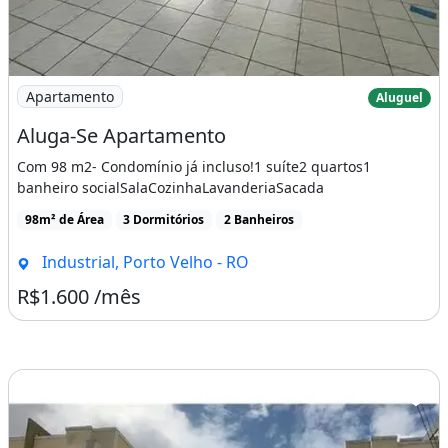
Imagem: Aluga-Se Apartamento
Apartamento
Aluguel
Aluga-Se Apartamento
Com 98 m2- Condomínio já incluso!1 suíte2 quartos1
banheiro socialSalaCozinhaLavanderiaSacada
98m² de Área
3 Dormitórios
2 Banheiros
Industrial, Porto Velho - RO
R$1.600 /mês