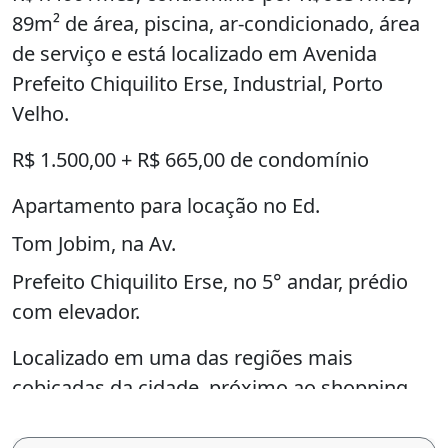
89m² de área, piscina, ar-condicionado, área
de serviço e está localizado em Avenida
Prefeito Chiquilito Erse, Industrial, Porto
Velho.
R$ 1.500,00 + R$ 665,00 de condomínio
Apartamento para locação no Ed.
Tom Jobim, na Av.
Prefeito Chiquilito Erse, no 5° andar, prédio
com elevador.
Localizado em uma das regiões mais
cobiçadas da cidade, próximo ao shopping,
ao aeroporto, Espaço Alternativo, escolas,
farmácias e melhores supermercados da