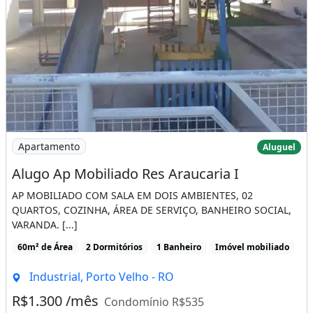
Imagem: Alugo Ap Mobiliado Res Araucaria I
Apartamento
Aluguel
Alugo Ap Mobiliado Res Araucaria I
AP MOBILIADO COM SALA EM DOIS AMBIENTES, 02
QUARTOS, COZINHA, ÁREA DE SERVIÇO, BANHEIRO SOCIAL,
VARANDA. [...]
60m² de Área
2 Dormitórios
1 Banheiro
Imóvel mobiliado
Industrial, Porto Velho - RO
R$1.300 /mês
Condomínio R$535